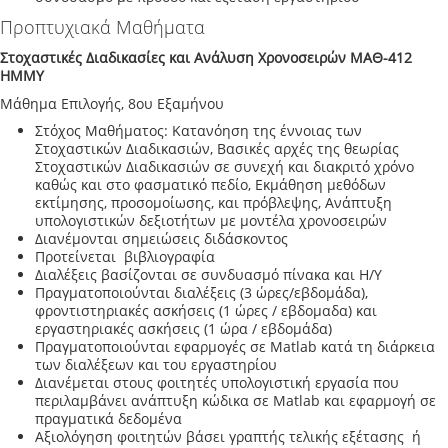
Προπτυχιακά Μαθήματα
Στοχαστικές Διαδικασίες και Ανάλυση Χρονοσειρών ΜΑΘ-412
ΗΜΜΥ
Μάθημα Επιλογής, 8ου Εξαμήνου
Στόχος Μαθήματος: Κατανόηση της έννοιας των
Στοχαστικών Διαδικασιών, Βασικές αρχές της θεωρίας
Στοχαστικών Διαδικασιών σε συνεχή και διακριτό χρόνο
καθώς και στο φασματικό πεδίο, Εκμάθηση μεθόδων
εκτίμησης, προσομοίωσης, και πρόβλεψης, Ανάπτυξη
υπολογιστικών δεξιοτήτων με μοντέλα χρονοσειρών
Διανέμονται σημειώσεις διδάσκοντος
Προτείνεται βιβλιογραφία
Διαλέξεις βασίζονται σε συνδυασμό πίνακα και Η/Υ
Πραγματοποιούνται διαλέξεις (3 ώρες/εβδομάδα),
φροντιστηριακές ασκήσεις (1 ώρες / εβδομαδα) και
εργαστηριακές ασκήσεις (1 ώρα / εβδομάδα)
Πραγματοποιούνται εφαρμογές σε Matlab κατά τη διάρκεια
των διαλέξεων και του εργαστηρίου
Διανέμεται στους φοιτητές υπολογιστική εργασία που
περιλαμβάνει ανάπτυξη κώδικα σε Matlab και εφαρμογή σε
πραγματικά δεδομένα
Αξιολόγηση φοιτητών βάσει γραπτής τελικής εξέτασης ή